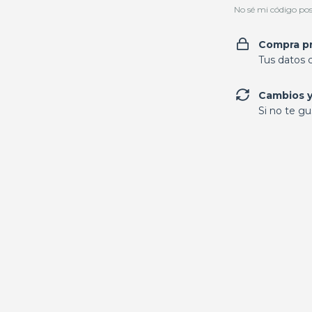
No sé mi código pos
Compra p
Tus datos 
Cambios y
Si no te gu