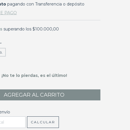
nto
pagando con Transferencia o depósito
DE PAGO
is
superando los
$100.000,00
.
a.
¡No te lo pierdas, es el último!
l CP:
CAMBIAR CP
envío
CALCULAR