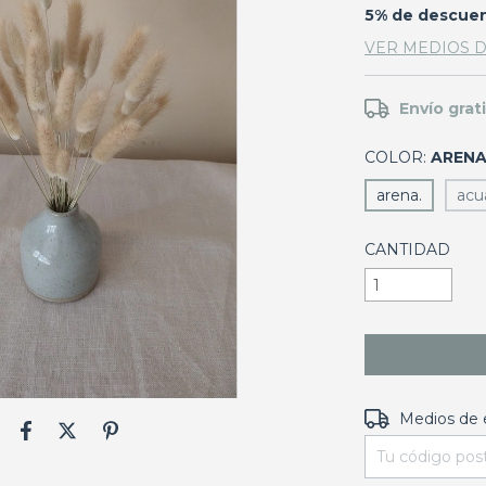
5% de descue
VER MEDIOS 
Envío grat
COLOR:
ARENA
arena.
acu
CANTIDAD
Entregas para e
Medios de 